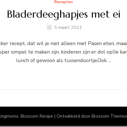
Recepten
Bladerdeeghapjes met ei
5 maart 2021
ker recept, dat wil je niet alleen met Pasen eten, maar
r simpel te maken zijn, kinderen zijn er dol op!Je kan 
lunch of gewoon als tussendoortje.Ook …
kingmoms.
Blossom Recipe | Ontwikkeld door
Blossom Themes