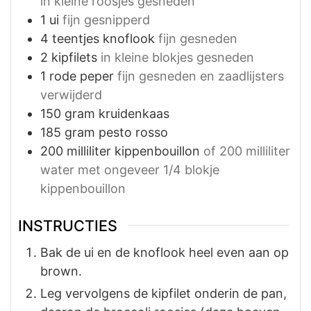
in kleine roosjes gesneden
1
ui
fijn gesnipperd
4
teentjes
knoflook
fijn gesneden
2
kipfilets
in kleine blokjes gesneden
1
rode peper
fijn gesneden en zaadlijsters
verwijderd
150
gram
kruidenkaas
185
gram
pesto rosso
200
milliliter
kippenbouillon
of 200 milliliter
water met ongeveer 1/4 blokje
kippenbouillon
INSTRUCTIES
Bak de ui en de knoflook heel even aan op
brown.
Leg vervolgens de kipfilet onderin de pan,