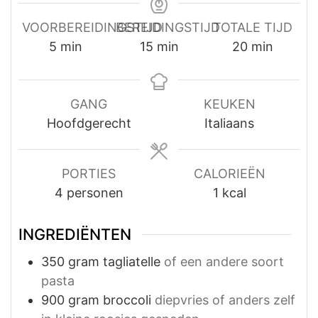
VOORBEREIDINGSTIJD
BEREIDINGSTIJD
TOTALE TIJD
minuten
minuten
minuten
5
min
15
min
20
min
GANG
KEUKEN
Hoofdgerecht
Italiaans
PORTIES
CALORIEËN
4
personen
1
kcal
INGREDIËNTEN
350
gram
tagliatelle
of een andere soort
pasta
900
gram
broccoli
diepvries of anders zelf