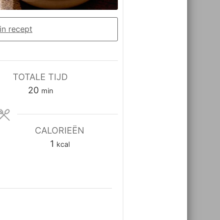
in recept
TOTALE TIJD
minuten
20
min
CALORIEËN
1
kcal