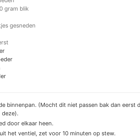
sneden
0 gram blik
kjes gesneden
rst
er
oeder
n
er
n de binnenpan. (Mocht dit niet passen bak dan eerst
t deze).
ed door elkaar heen.
uit het ventiel, zet voor 10 minuten op stew.