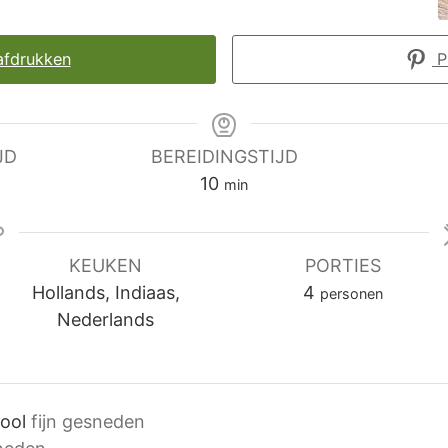
afdrukken
P
JD
BEREIDINGSTIJD
minuten
10
min
KEUKEN
PORTIES
Hollands, Indiaas,
4
personen
Nederlands
ool
fijn gesneden