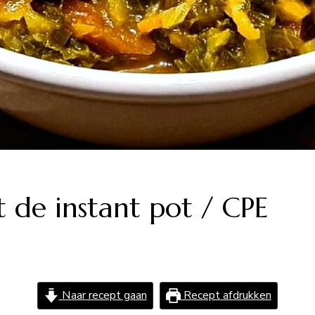
t de instant pot / CPE
Naar recept gaan
Recept afdrukken