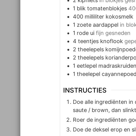
2
kipfilets
in blokjes ge
1
blik
tomatenblokjes
40
400
milliliter
kokosmelk
1
zoete aardappel
in blo
1
rode ui
fijn gesneden
4
teentjes
knoflook
gepe
2
theelepels
komijnpoed
2
theelepels
korianderp
1
eetlepel
madraskruide
1
theelepel
cayannepoed
INSTRUCTIES
Doe alle ingrediënten i
saute / brown, dan slink
Roer de ingrediënten go
Doe de deksel erop en sl