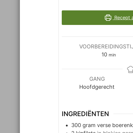
Recept 
VOORBEREIDINGSTI
minuten
10
min
GANG
Hoofdgerecht
INGREDIËNTEN
300
gram
verse boerenk