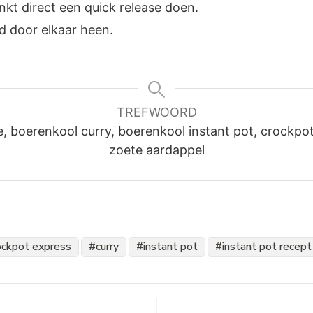
inkt direct een quick release doen.
d door elkaar heen.
TREFWOORD
 boerenkool curry, boerenkool instant pot, crockpot 
zoete aardappel
ockpot express
curry
instant pot
instant pot recept