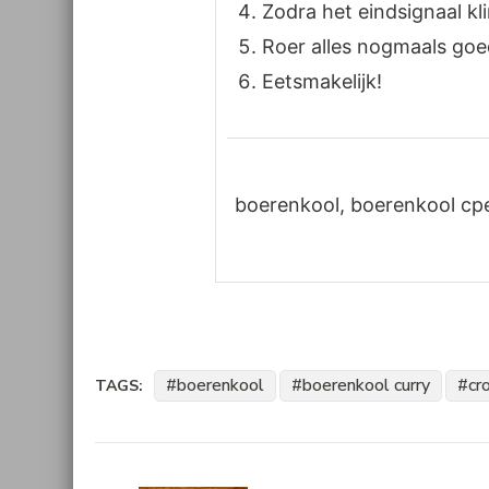
Zodra het eindsignaal kl
Roer alles nogmaals goe
Eetsmakelijk!
boerenkool, boerenkool cpe,
boerenkool
boerenkool curry
cr
TAGS:
Bericht