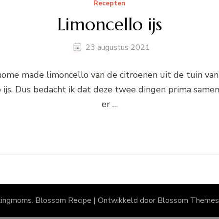
Recepten
Limoncello ijs
23 augustus 2021
 home made limoncello van de citroenen uit de tuin van
 ijs. Dus bedacht ik dat deze twee dingen prima samen 
er …
kingmoms.
Blossom Recipe | Ontwikkeld door
Blossom Themes