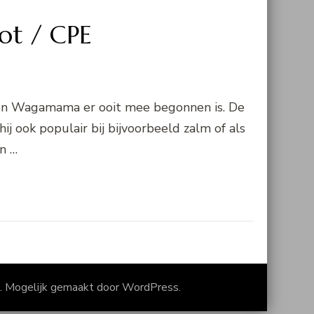
pot / CPE
tketen Wagamama er ooit mee begonnen is. De
ij ook populair bij bijvoorbeeld zalm of als
en …
. Mogelijk gemaakt door
WordPress
.