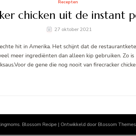
Recepten
ker chicken uit de instant 
27 oktober 2021
elrechte hit in Amerika. Het schijnt dat de restauran
eel meer ingrediënten dan alleen kip gebruiken. Zo is h
saus.Voor de gene die nog nooit van firecracker chick
kingmoms.
Blossom Recipe | Ontwikkeld door
Blossom Themes