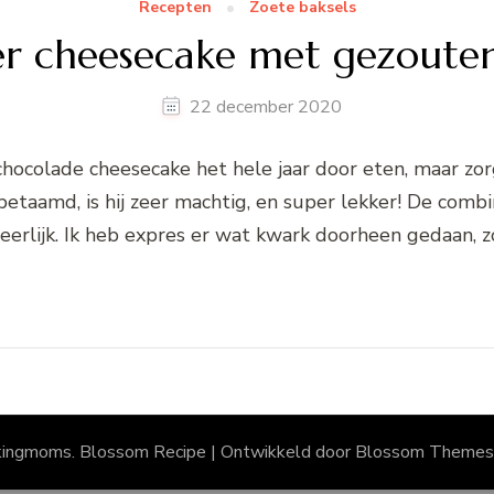
Recepten
Zoete baksels
r cheesecake met gezouten
22 december 2020
hocolade cheesecake het hele jaar door eten, maar zo
etaamd, is hij zeer machtig, en super lekker! De comb
eerlijk. Ik heb expres er wat kwark doorheen gedaan, 
kingmoms.
Blossom Recipe | Ontwikkeld door
Blossom Themes