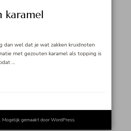
 karamel
rg dan wel dat je wat zakken kruidnoten
inatie met gezouten karamel als topping is
zodat …
. Mogelijk gemaakt door
WordPress
.