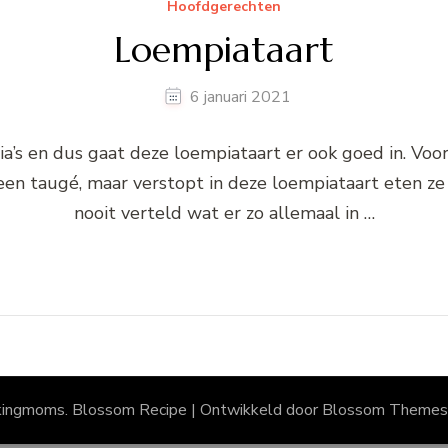
Hoofdgerechten
Loempiataart
6 januari 2021
’s en dus gaat deze loempiataart er ook goed in. Voord
een taugé, maar verstopt in deze loempiataart eten ze 
nooit verteld wat er zo allemaal in …
kingmoms.
Blossom Recipe | Ontwikkeld door
Blossom Themes